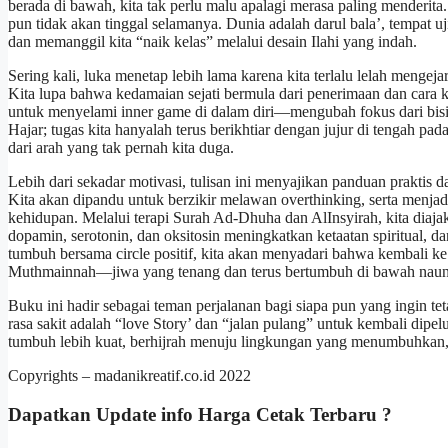
berada di bawah, kita tak perlu malu apalagi merasa paling menderita
pun tidak akan tinggal selamanya. Dunia adalah darul bala’, tempat
dan memanggil kita “naik kelas” melalui desain Ilahi yang indah.
Sering kali, luka menetap lebih lama karena kita terlalu lelah menge
Kita lupa bahwa kedamaian sejati bermula dari penerimaan dan cara 
untuk menyelami inner game di dalam diri—mengubah fokus dari bising
Hajar; tugas kita hanyalah terus berikhtiar dengan jujur di tengah p
dari arah yang tak pernah kita duga.
Lebih dari sekadar motivasi, tulisan ini menyajikan panduan praktis
Kita akan dipandu untuk berzikir melawan overthinking, serta menjad
kehidupan. Melalui terapi Surah Ad-Dhuha dan AlInsyirah, kita diaj
dopamin, serotonin, dan oksitosin meningkatkan ketaatan spiritual, d
tumbuh bersama circle positif, kita akan menyadari bahwa kembali ke
Muthmainnah—jiwa yang tenang dan terus bertumbuh di bawah nau
Buku ini hadir sebagai teman perjalanan bagi siapa pun yang ingin tet
rasa sakit adalah “love Story’ dan “jalan pulang” untuk kembali dipe
tumbuh lebih kuat, berhijrah menuju lingkungan yang menumbuhkan, d
Copyrights – madanikreatif.co.id 2022
Dapatkan Update info
Harga Cetak
Terbaru ?