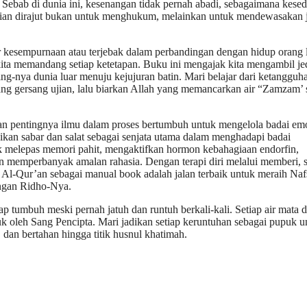
. Sebab di dunia ini, kesenangan tidak pernah abadi, sebagaimana kese
 ujian dirajut bukan untuk menghukum, melainkan untuk mendewasakan 
jar kesempurnaan atau terjebak dalam perbandingan dengan hidup orang l
kita memandang setiap ketetapan. Buku ini mengajak kita mengambil je
-nya dunia luar menuju kejujuran batin. Mari belajar dari ketangguha
adang gersang ujian, lalu biarkan Allah yang memancarkan air “Zamzam’ 
 dan pentingnya ilmu dalam proses bertumbuh untuk mengelola badai emo
ikan sabar dan salat sebagai senjata utama dalam menghadapi badai
ak melepas memori pahit, mengaktifkan hormon kebahagiaan endorfin,
an memperbanyak amalan rahasia. Dengan terapi diri melalui memberi, s
 Al-Qur’an sebagai manual book adalah jalan terbaik untuk meraih Naf
ngan Ridho-Nya.
ap tumbuh meski pernah jatuh dan runtuh berkali-kali. Setiap air mata 
luk oleh Sang Pencipta. Mari jadikan setiap keruntuhan sebagai pupuk u
an bertahan hingga titik husnul khatimah.