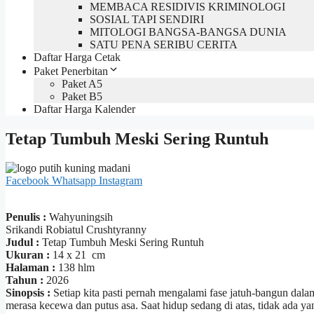
MEMBACA RESIDIVIS KRIMINOLOGI
SOSIAL TAPI SENDIRI
MITOLOGI BANGSA-BANGSA DUNIA
SATU PENA SERIBU CERITA
Daftar Harga Cetak
Paket Penerbitan
Paket A5
Paket B5
Daftar Harga Kalender
Tetap Tumbuh Meski Sering Runtuh
Facebook
Whatsapp
Instagram
Penulis :
Wahyuningsih
Srikandi Robiatul Crushtyranny
Judul :
Tetap Tumbuh Meski Sering Runtuh
Ukuran :
14 x 21 cm
Halaman :
138 hlm
Tahun :
2026
Sinopsis :
Setiap kita pasti pernah mengalami fase jatuh-bangun dal
merasa kecewa dan putus asa. Saat hidup sedang di atas, tidak ada y