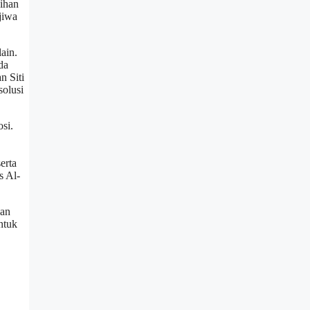
dihan
jiwa
ain.
da
n Siti
solusi
si.
erta
s Al-
dan
ntuk