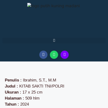
Penulis :
Ibrahim, S.T., M.M
Judul :
KITAB SAKTI TNI/POLRI
Ukuran :
17 x 25 cm
Halaman :
509 hlm
Tahun :
2024