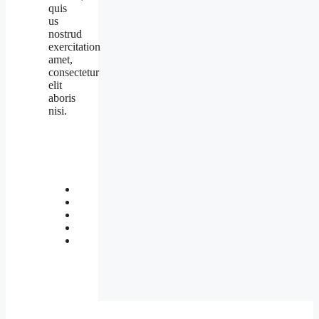
quis
us
nostrud
exercitation
amet,
consectetur
elit
aboris
nisi.