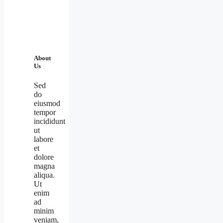
About
Us
Sed
do
eiusmod
tempor
incididunt
ut
labore
et
dolore
magna
aliqua.
Ut
enim
ad
minim
veniam,