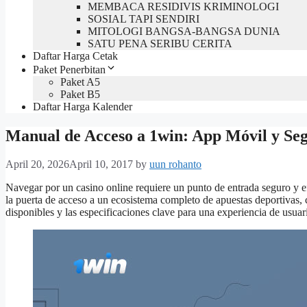
MEMBACA RESIDIVIS KRIMINOLOGI
SOSIAL TAPI SENDIRI
MITOLOGI BANGSA-BANGSA DUNIA
SATU PENA SERIBU CERITA
Daftar Harga Cetak
Paket Penerbitan
Paket A5
Paket B5
Daftar Harga Kalender
Manual de Acceso a 1win: App Móvil y Seg
April 20, 2026
April 10, 2017
by
uun rohanto
Navegar por un casino online requiere un punto de entrada seguro y ef
la puerta de acceso a un ecosistema completo de apuestas deportivas, 
disponibles y las especificaciones clave para una experiencia de usuar