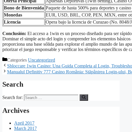
Oferta Principal
Apuestas Deportivas (1win betting), Casino O
Bono de Bienvenida
Paquete de hasta 500% para deportes y casino (
Monedas
EUR, USD, BRL, COP, PEN, MXN, entre otr
Licencia
Opera bajo la licencia de Curazao (No. 8048/
Conclusión:
El acceso a 1win es un proceso diseñado para ser rápido
Dominar el simple acto del login y comprender los elementos básicos d
proporciona una base sólida para explorar el amplio mundo de las apue
priorizar el juego responsable y verificar los términos específicos de
Categories
Uncategorized
Sbloccare 1win Casino: Una Guida Completa al Login, Troublesho
Manualul Definitiv 777 Casino România: Stăpânirea Login-ului, Bo
Search
Search for:
Archives
April 2017
March 2017