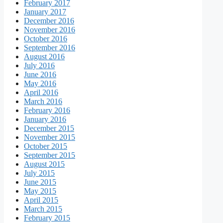
February 2017
January 2017
December 2016
November 2016
October 2016
September 2016
August 2016
July 2016
June 2016
May 2016
April 2016
March 2016
February 2016
January 2016
December 2015
November 2015
October 2015
September 2015
August 2015
July 2015
June 2015
May 2015
April 2015
March 2015
February 2015