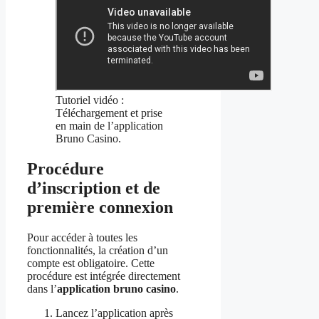
Tutoriel vidéo :
Téléchargement et prise
en main de l’application
Bruno Casino.
Procédure
d’inscription et de
première connexion
Pour accéder à toutes les
fonctionnalités, la création d’un
compte est obligatoire. Cette
procédure est intégrée directement
dans l’
application bruno casino
.
Lancez l’application après