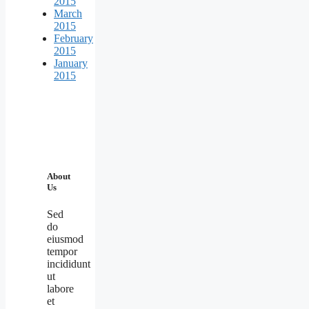
2015
March
2015
February
2015
January
2015
About
Us
Sed
do
eiusmod
tempor
incididunt
ut
labore
et