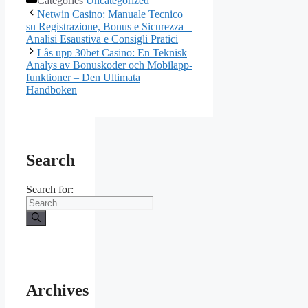
Categories
Uncategorized
Netwin Casino: Manuale Tecnico
su Registrazione, Bonus e Sicurezza –
Analisi Esaustiva e Consigli Pratici
Lås upp 30bet Casino: En Teknisk
Analys av Bonuskoder och Mobilapp-
funktioner – Den Ultimata
Handboken
Search
Search for:
Archives