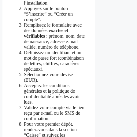
l’installation.
Appuyez sur le bouton
“S’inscrire” ou “Créer un
compte”.
Remplissez le formulaire avec
des données
exactes et
vérifiables
: prénom, nom, date
de naissance, adresse e-mail
valide, numéro de téléphone.
Définissez un identifiant et un
mot de passe fort (combinaison
de lettres, chiffres, caractères
spéciaux).
Sélectionnez votre devise
(EUR).
Acceptez les conditions
générales et la politique de
confidentialité après les avoir
lues.
Validez votre compte via le lien
reçu par e-mail ou le SMS de
confirmation.
Pour votre premier dépôt,
rendez-vous dans la section
“Caisse” et suivez les