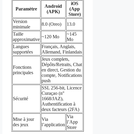
iOS
Android
Paramètre
(App
(APK)
Store)
Version
8.0 (Oreo)
13.0
minimale
Taille
~145
~120 Mo
approximative
Mo
Langues
Français, Anglais,
supportées
Allemand, Finlandais
Jeux complets,
Dépôts/Retraits, Chat
Fonctions
en direct, Gestion du
principales
compte, Notifications
push
SSL 256-bit, Licence
Curaçao (n°
Sécurité
1668/JAZ),
Authentification à
deux facteurs (2FA)
Via
Mise à jour
Via
l’App
des jeux
l’application
Store