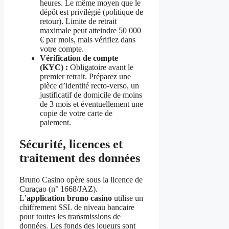
heures. Le même moyen que le
dépôt est privilégié (politique de
retour). Limite de retrait
maximale peut atteindre 50 000
€ par mois, mais vérifiez dans
votre compte.
Vérification de compte
(KYC) :
Obligatoire avant le
premier retrait. Préparez une
pièce d’identité recto-verso, un
justificatif de domicile de moins
de 3 mois et éventuellement une
copie de votre carte de
paiement.
Sécurité, licences et
traitement des données
Bruno Casino opère sous la licence de
Curaçao (n° 1668/JAZ).
L’
application bruno casino
utilise un
chiffrement SSL de niveau bancaire
pour toutes les transmissions de
données. Les fonds des joueurs sont