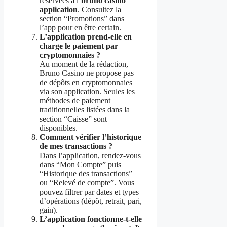
réservées à l’
bruno casino
application
. Consultez la
section “Promotions” dans
l’app pour en être certain.
L’application prend-elle en
charge le paiement par
cryptomonnaies ?
Au moment de la rédaction,
Bruno Casino ne propose pas
de dépôts en cryptomonnaies
via son application. Seules les
méthodes de paiement
traditionnelles listées dans la
section “Caisse” sont
disponibles.
Comment vérifier l’historique
de mes transactions ?
Dans l’application, rendez-vous
dans “Mon Compte” puis
“Historique des transactions”
ou “Relevé de compte”. Vous
pouvez filtrer par dates et types
d’opérations (dépôt, retrait, pari,
gain).
L’application fonctionne-t-elle