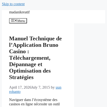
Skip to content
madanikreatif
Menu
Manuel Technique de
l’Application Bruno
Casino :
Téléchargement,
Dépannage et
Optimisation des
Stratégies
April 17, 2026
July 7, 2015
by
uun
rohanto
Naviguer dans l’écosystème des
casinos en ligne nécessite un outil