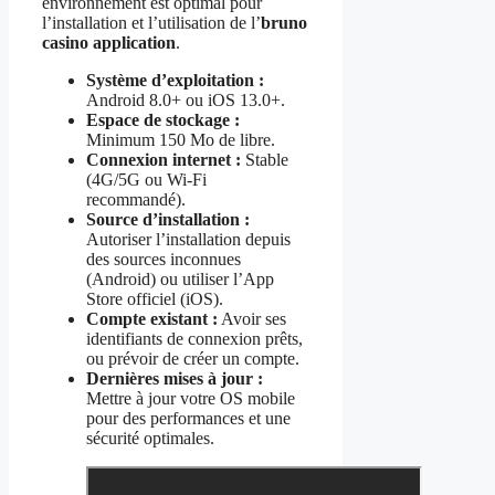
environnement est optimal pour
l’installation et l’utilisation de l’
bruno
casino application
.
Système d’exploitation :
Android 8.0+ ou iOS 13.0+.
Espace de stockage :
Minimum 150 Mo de libre.
Connexion internet :
Stable
(4G/5G ou Wi-Fi
recommandé).
Source d’installation :
Autoriser l’installation depuis
des sources inconnues
(Android) ou utiliser l’App
Store officiel (iOS).
Compte existant :
Avoir ses
identifiants de connexion prêts,
ou prévoir de créer un compte.
Dernières mises à jour :
Mettre à jour votre OS mobile
pour des performances et une
sécurité optimales.