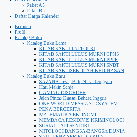
Paket A5
Paket B5
Daftar Harga Kalender
Beranda
Profil
Katalog Buku
Katalog Buku Lama
KITAB SAKTI TNI/POLRI
KITAB SAKTI LULUS MURNI CPNS
KITAB SAKTI LULUS MURNI PPPK
KITAB SAKTI LULUS MURNI SNBT
KITAB SAKTISEKOLAH KEDINASAN
Katalog Buku Baru
SAVANA Jawa, Bali, Nusa Tenggara
Hari Makin Senja
GAMING DISORDER
Jalan Pintas Kuasai Bahasa Inggris
ONE WORLD MESSIANIC SYSTEM
PENA BERCERITA
MATEMATIKA EKONOMI
MEMBACA RESIDIVIS KRIMINOLOGI
SOSIAL TAPI SENDIRI
MITOLOGI BANGSA-BANGSA DUNIA
SATU PENA SERIBU CERITA