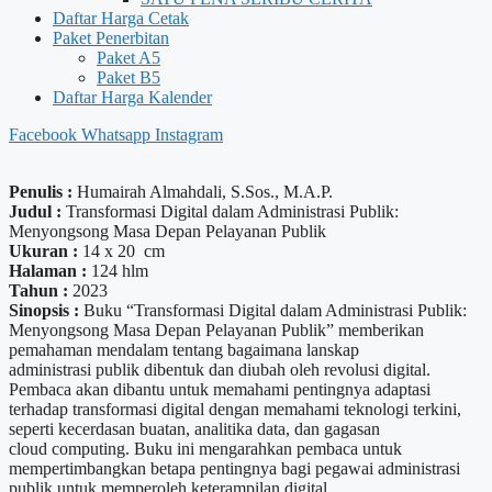
Daftar Harga Cetak
Paket Penerbitan
Paket A5
Paket B5
Daftar Harga Kalender
Facebook
Whatsapp
Instagram
Penulis :
Humairah Almahdali, S.Sos., M.A.P.
Judul :
Transformasi Digital dalam Administrasi Publik:
Menyongsong Masa Depan Pelayanan Publik
Ukuran :
14 x 20 cm
Halaman :
124 hlm
Tahun :
2023
Sinopsis :
Buku “Transformasi Digital dalam Administrasi Publik:
Menyongsong Masa Depan Pelayanan Publik” memberikan
pemahaman mendalam tentang bagaimana lanskap
administrasi publik dibentuk dan diubah oleh revolusi digital.
Pembaca akan dibantu untuk memahami pentingnya adaptasi
terhadap transformasi digital dengan memahami teknologi terkini,
seperti kecerdasan buatan, analitika data, dan gagasan
cloud computing. Buku ini mengarahkan pembaca untuk
mempertimbangkan betapa pentingnya bagi pegawai administrasi
publik untuk memperoleh keterampilan digital,