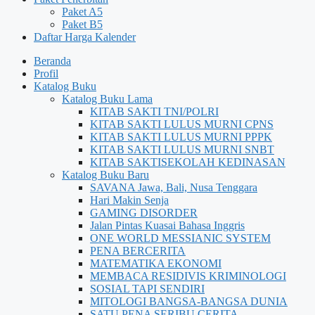
Paket A5
Paket B5
Daftar Harga Kalender
Beranda
Profil
Katalog Buku
Katalog Buku Lama
KITAB SAKTI TNI/POLRI
KITAB SAKTI LULUS MURNI CPNS
KITAB SAKTI LULUS MURNI PPPK
KITAB SAKTI LULUS MURNI SNBT
KITAB SAKTISEKOLAH KEDINASAN
Katalog Buku Baru
SAVANA Jawa, Bali, Nusa Tenggara
Hari Makin Senja
GAMING DISORDER
Jalan Pintas Kuasai Bahasa Inggris
ONE WORLD MESSIANIC SYSTEM
PENA BERCERITA
MATEMATIKA EKONOMI
MEMBACA RESIDIVIS KRIMINOLOGI
SOSIAL TAPI SENDIRI
MITOLOGI BANGSA-BANGSA DUNIA
SATU PENA SERIBU CERITA