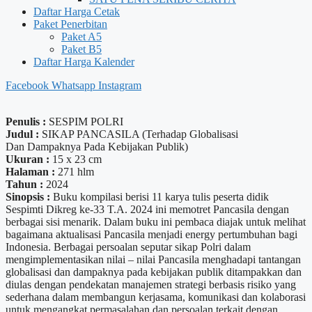
Daftar Harga Cetak
Paket Penerbitan
Paket A5
Paket B5
Daftar Harga Kalender
Facebook
Whatsapp
Instagram
Penulis :
SESPIM POLRI
Judul :
SIKAP PANCASILA (Terhadap Globalisasi
Dan Dampaknya Pada Kebijakan Publik)
Ukuran :
15 x 23 cm
Halaman :
271 hlm
Tahun :
2024
Sinopsis :
Buku kompilasi berisi 11 karya tulis peserta didik
Sespimti Dikreg ke-33 T.A. 2024 ini memotret Pancasila dengan
berbagai sisi menarik. Dalam buku ini pembaca diajak untuk melihat
bagaimana aktualisasi Pancasila menjadi energy pertumbuhan bagi
Indonesia. Berbagai persoalan seputar sikap Polri dalam
mengimplementasikan nilai – nilai Pancasila menghadapi tantangan
globalisasi dan dampaknya pada kebijakan publik ditampakkan dan
diulas dengan pendekatan manajemen strategi berbasis risiko yang
sederhana dalam membangun kerjasama, komunikasi dan kolaborasi
untuk mengangkat permasalahan dan persoalan terkait dengan