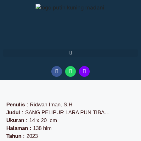
Penulis :
Ridwan Iman, S.H
Judul :
SANG PELIPUR LARA PUN TIBA…
Ukuran :
14 x 20 cm
Halaman :
138 hlm
Tahun :
2023