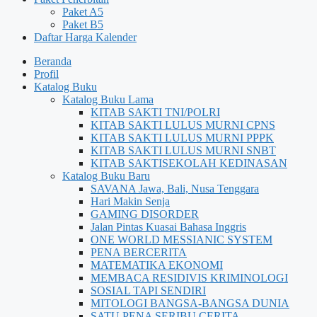
Paket A5
Paket B5
Daftar Harga Kalender
Beranda
Profil
Katalog Buku
Katalog Buku Lama
KITAB SAKTI TNI/POLRI
KITAB SAKTI LULUS MURNI CPNS
KITAB SAKTI LULUS MURNI PPPK
KITAB SAKTI LULUS MURNI SNBT
KITAB SAKTISEKOLAH KEDINASAN
Katalog Buku Baru
SAVANA Jawa, Bali, Nusa Tenggara
Hari Makin Senja
GAMING DISORDER
Jalan Pintas Kuasai Bahasa Inggris
ONE WORLD MESSIANIC SYSTEM
PENA BERCERITA
MATEMATIKA EKONOMI
MEMBACA RESIDIVIS KRIMINOLOGI
SOSIAL TAPI SENDIRI
MITOLOGI BANGSA-BANGSA DUNIA
SATU PENA SERIBU CERITA