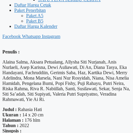
Daftar Harga Cetak
Paket Penerbitan
Paket A5
Paket B5
Daftar Harga Kalender
Facebook
Whatsapp
Instagram
Penulis :
Alaina Salma, Aksara Petualang, Allysha Siti Nurjanah, Anis
Nurlaeli, Asep Karisna, Dewi Auliawati, Di An, Diana Tasya, Eka
Handayani, Fachruddiin, Gerimis Saba, Haz, Kartika Dewi, Merry
Adelindra, Mona Marsela, Nani Nur Rosyidah, Niana, Nisa Amelia
Hamidah, Pengelana Bumi, Popi Fishy, Puji Rahayu, Putri Neira,
Riska Rahma, Riva R. Nabiillah, Santi, Susilawati, Sekar, Senja Na,
Siti Sa’adah, Siti Supiyati, Valeria Putri Supriyatno, Veradina
Rahmawati, Yie Ai Ri.
Judul :
Rahasia Hati
Ukuran :
14 x 20 cm
Halaman :
176 hlm
Tahun :
2022
Sinopsis :