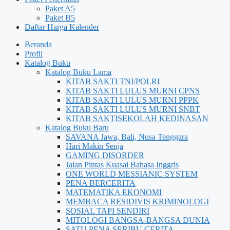
Paket A5
Paket B5
Daftar Harga Kalender
Beranda
Profil
Katalog Buku
Katalog Buku Lama
KITAB SAKTI TNI/POLRI
KITAB SAKTI LULUS MURNI CPNS
KITAB SAKTI LULUS MURNI PPPK
KITAB SAKTI LULUS MURNI SNBT
KITAB SAKTISEKOLAH KEDINASAN
Katalog Buku Baru
SAVANA Jawa, Bali, Nusa Tenggara
Hari Makin Senja
GAMING DISORDER
Jalan Pintas Kuasai Bahasa Inggris
ONE WORLD MESSIANIC SYSTEM
PENA BERCERITA
MATEMATIKA EKONOMI
MEMBACA RESIDIVIS KRIMINOLOGI
SOSIAL TAPI SENDIRI
MITOLOGI BANGSA-BANGSA DUNIA
SATU PENA SERIBU CERITA