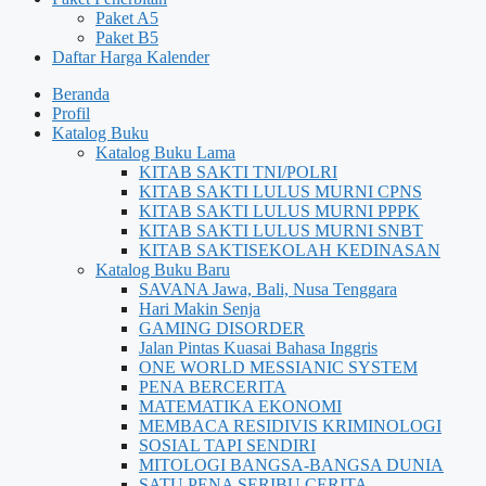
Paket A5
Paket B5
Daftar Harga Kalender
Beranda
Profil
Katalog Buku
Katalog Buku Lama
KITAB SAKTI TNI/POLRI
KITAB SAKTI LULUS MURNI CPNS
KITAB SAKTI LULUS MURNI PPPK
KITAB SAKTI LULUS MURNI SNBT
KITAB SAKTISEKOLAH KEDINASAN
Katalog Buku Baru
SAVANA Jawa, Bali, Nusa Tenggara
Hari Makin Senja
GAMING DISORDER
Jalan Pintas Kuasai Bahasa Inggris
ONE WORLD MESSIANIC SYSTEM
PENA BERCERITA
MATEMATIKA EKONOMI
MEMBACA RESIDIVIS KRIMINOLOGI
SOSIAL TAPI SENDIRI
MITOLOGI BANGSA-BANGSA DUNIA
SATU PENA SERIBU CERITA