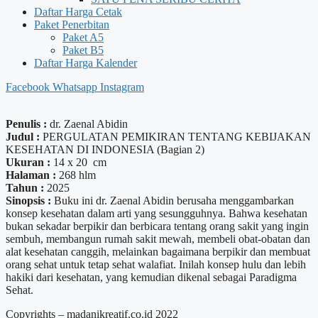
Daftar Harga Cetak
Paket Penerbitan
Paket A5
Paket B5
Daftar Harga Kalender
Facebook
Whatsapp
Instagram
Penulis :
dr. Zaenal Abidin
Judul :
PERGULATAN PEMIKIRAN TENTANG KEBIJAKAN
KESEHATAN DI INDONESIA (Bagian 2)
Ukuran :
14 x 20 cm
Halaman :
268 hlm
Tahun :
2025
Sinopsis :
Buku ini dr. Zaenal Abidin berusaha menggambarkan
konsep kesehatan dalam arti yang sesungguhnya. Bahwa kesehatan
bukan sekadar berpikir dan berbicara tentang orang sakit yang ingin
sembuh, membangun rumah sakit mewah, membeli obat-obatan dan
alat kesehatan canggih, melainkan bagaimana berpikir dan membuat
orang sehat untuk tetap sehat walafiat. Inilah konsep hulu dan lebih
hakiki dari kesehatan, yang kemudian dikenal sebagai Paradigma
Sehat.
Copyrights – madanikreatif.co.id 2022