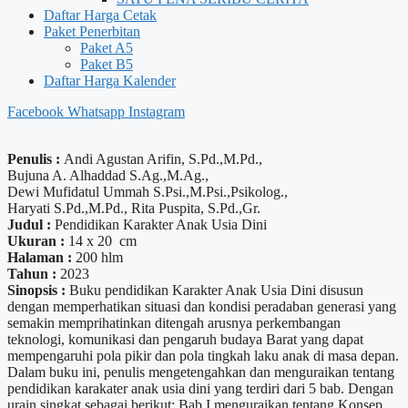
Daftar Harga Cetak
Paket Penerbitan
Paket A5
Paket B5
Daftar Harga Kalender
Facebook
Whatsapp
Instagram
Penulis :
Andi Agustan Arifin, S.Pd.,M.Pd.,
Bujuna A. Alhaddad S.Ag.,M.Ag.,
Dewi Mufidatul Ummah S.Psi.,M.Psi.,Psikolog.,
Haryati S.Pd.,M.Pd., Rita Puspita, S.Pd.,Gr.
Judul :
Pendidikan Karakter Anak Usia Dini
Ukuran :
14 x 20 cm
Halaman :
200 hlm
Tahun :
2023
Sinopsis :
Buku pendidikan Karakter Anak Usia Dini disusun
dengan memperhatikan situasi dan kondisi peradaban generasi yang
semakin memprihatinkan ditengah arusnya perkembangan
teknologi, komunikasi dan pengaruh budaya Barat yang dapat
mempengaruhi pola pikir dan pola tingkah laku anak di masa depan.
Dalam buku ini, penulis mengetengahkan dan menguraikan tentang
pendidikan karakater anak usia dini yang terdiri dari 5 bab. Dengan
urain singkat sebagai berikut: Bab I menguraikan tentang Konsep