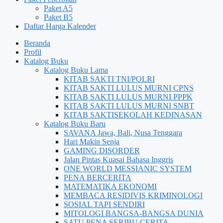
Paket A5
Paket B5
Daftar Harga Kalender
Beranda
Profil
Katalog Buku
Katalog Buku Lama
KITAB SAKTI TNI/POLRI
KITAB SAKTI LULUS MURNI CPNS
KITAB SAKTI LULUS MURNI PPPK
KITAB SAKTI LULUS MURNI SNBT
KITAB SAKTISEKOLAH KEDINASAN
Katalog Buku Baru
SAVANA Jawa, Bali, Nusa Tenggara
Hari Makin Senja
GAMING DISORDER
Jalan Pintas Kuasai Bahasa Inggris
ONE WORLD MESSIANIC SYSTEM
PENA BERCERITA
MATEMATIKA EKONOMI
MEMBACA RESIDIVIS KRIMINOLOGI
SOSIAL TAPI SENDIRI
MITOLOGI BANGSA-BANGSA DUNIA
SATU PENA SERIBU CERITA