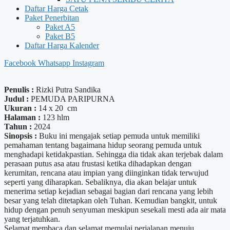
Daftar Harga Cetak
Paket Penerbitan
Paket A5
Paket B5
Daftar Harga Kalender
Facebook
Whatsapp
Instagram
Penulis :
Rizki Putra Sandika
Judul :
PEMUDA PARIPURNA
Ukuran :
14 x 20 cm
Halaman :
123 hlm
Tahun :
2024
Sinopsis :
Buku ini mengajak setiap pemuda untuk memiliki
pemahaman tentang bagaimana hidup seorang pemuda untuk
menghadapi ketidakpastian. Sehingga dia tidak akan terjebak dalam
perasaan putus asa atau frustasi ketika dihadapkan dengan
kerumitan, rencana atau impian yang diinginkan tidak terwujud
seperti yang diharapkan. Sebaliknya, dia akan belajar untuk
menerima setiap kejadian sebagai bagian dari rencana yang lebih
besar yang telah ditetapkan oleh Tuhan. Kemudian bangkit, untuk
hidup dengan penuh senyuman meskipun sesekali mesti ada air mata
yang terjatuhkan.
Selamat membaca dan selamat memulai perjalanan menuju