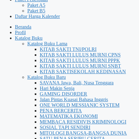
Paket A5
Paket B5
Daftar Harga Kalender
Beranda
Profil
Katalog Buku
Katalog Buku Lama
KITAB SAKTI TNI/POLRI
KITAB SAKTI LULUS MURNI CPNS
KITAB SAKTI LULUS MURNI PPPK
KITAB SAKTI LULUS MURNI SNBT
KITAB SAKTISEKOLAH KEDINASAN
Katalog Buku Baru
SAVANA Jawa, Bali, Nusa Tenggara
Hari Makin Senja
GAMING DISORDER
Jalan Pintas Kuasai Bahasa Inggris
ONE WORLD MESSIANIC SYSTEM
PENA BERCERITA
MATEMATIKA EKONOMI
MEMBACA RESIDIVIS KRIMINOLOGI
SOSIAL TAPI SENDIRI
MITOLOGI BANGSA-BANGSA DUNIA
SATU PENA SERIBU CERITA