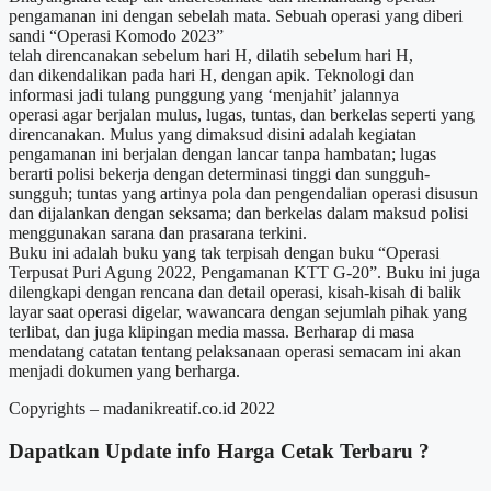
pengamanan ini dengan sebelah mata. Sebuah operasi yang diberi
sandi “Operasi Komodo 2023”
telah direncanakan sebelum hari H, dilatih sebelum hari H,
dan dikendalikan pada hari H, dengan apik. Teknologi dan
informasi jadi tulang punggung yang ‘menjahit’ jalannya
operasi agar berjalan mulus, lugas, tuntas, dan berkelas seperti yang
direncanakan. Mulus yang dimaksud disini adalah kegiatan
pengamanan ini berjalan dengan lancar tanpa hambatan; lugas
berarti polisi bekerja dengan determinasi tinggi dan sungguh-
sungguh; tuntas yang artinya pola dan pengendalian operasi disusun
dan dijalankan dengan seksama; dan berkelas dalam maksud polisi
menggunakan sarana dan prasarana terkini.
Buku ini adalah buku yang tak terpisah dengan buku “Operasi
Terpusat Puri Agung 2022, Pengamanan KTT G-20”. Buku ini juga
dilengkapi dengan rencana dan detail operasi, kisah-kisah di balik
layar saat operasi digelar, wawancara dengan sejumlah pihak yang
terlibat, dan juga klipingan media massa. Berharap di masa
mendatang catatan tentang pelaksanaan operasi semacam ini akan
menjadi dokumen yang berharga.
Copyrights – madanikreatif.co.id 2022
Dapatkan Update info
Harga Cetak
Terbaru ?