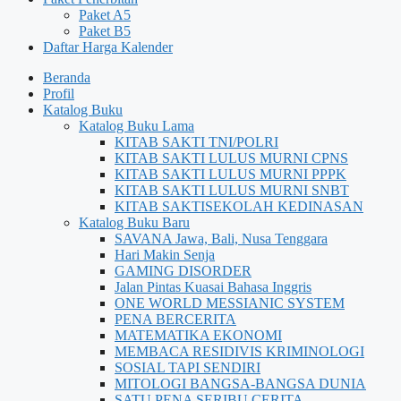
Paket A5
Paket B5
Daftar Harga Kalender
Beranda
Profil
Katalog Buku
Katalog Buku Lama
KITAB SAKTI TNI/POLRI
KITAB SAKTI LULUS MURNI CPNS
KITAB SAKTI LULUS MURNI PPPK
KITAB SAKTI LULUS MURNI SNBT
KITAB SAKTISEKOLAH KEDINASAN
Katalog Buku Baru
SAVANA Jawa, Bali, Nusa Tenggara
Hari Makin Senja
GAMING DISORDER
Jalan Pintas Kuasai Bahasa Inggris
ONE WORLD MESSIANIC SYSTEM
PENA BERCERITA
MATEMATIKA EKONOMI
MEMBACA RESIDIVIS KRIMINOLOGI
SOSIAL TAPI SENDIRI
MITOLOGI BANGSA-BANGSA DUNIA
SATU PENA SERIBU CERITA