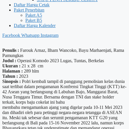
Daftar Harga Cetak
Paket Penerbitan
Paket A5
Paket B5
Daftar Harga Kalender
Facebook
Whatsapp
Instagram
Penulis :
Farouk Arnaz, Ilham Wancoko, Bayu Marhaenjati, Rama
Pamungkas
Judul :
Operasi Komodo 2023 Lugas, Tuntas, Berkelas
Ukuran :
21 x 28 cm
Halaman :
289 hlm
Tahun :
2023
Sinopsis :
Polri kembali tampil di panggung pemolisian kelas dunia
saat terlibat dalam pengamanan Konfrensi Tingkat Tinggi (KTT) ke-
42 Asean yang berlangsung di Labuhan Bajo, Manggarai Barat,
Nusa Tenggara Timur. Bersama dengan TNI dan stake holder
terkait, korps baju cokelat ini bahu
membahu mengamankan ajang yang digelar pada 10-11 Mei 2023
dan dihadiri oleh para petinggi negara-negara tetangga di ASEAN
itu. Meski tak sebesar dan serumit pengamanan KTT G20 yang
berlangsung di Bali pada 15-16 November 2022 lalu, namun korps
Bhayangkara tetap tak underestimate dan memandang operasi