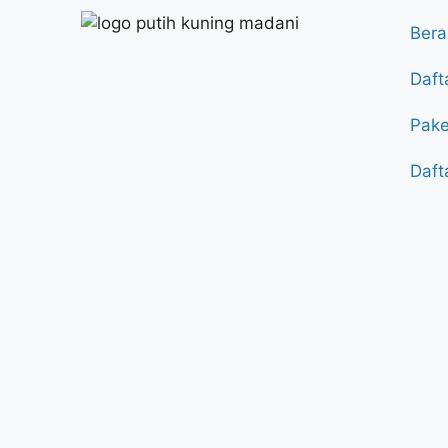
Ber
Daft
Pake
Daft