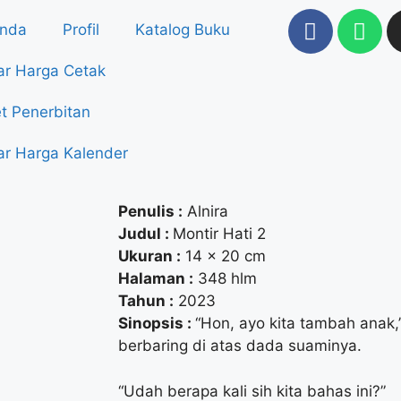
anda
Profil
Katalog Buku
ar Harga Cetak
t Penerbitan
ar Harga Kalender
Penulis :
Alnira
Judul :
Montir Hati 2
Ukuran :
14 x 20 cm
Halaman :
348 hlm
Tahun :
2023
Sinopsis :
“Hon, ayo kita tambah anak,
berbaring di atas dada suaminya.
“Udah berapa kali sih kita bahas ini?”