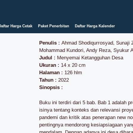
Daftar Harga Cetak
Paket Penerbitan
Daftar Harga Kalender
Penulis :
Ahmad Shodiqurrosyad, Sunaji Z
Mohammad Kundori, Andy Reza, Syukur A
Judul :
Menyemai Ketangguhan Desa
Ukuran :
14 x 20 cm
Halaman :
126 hlm
Tahun :
2022
Sinopsis :
Buku ini terdiri dari 5 bab. Bab 1 adalah p
isinya tentang konteks dan relevansi proyek
pandemi dan kritik atas penerapan new nor
pentingnya mendorong kesiapsiagaan yang 
mendalam. Dengan adanya ini desa dihara