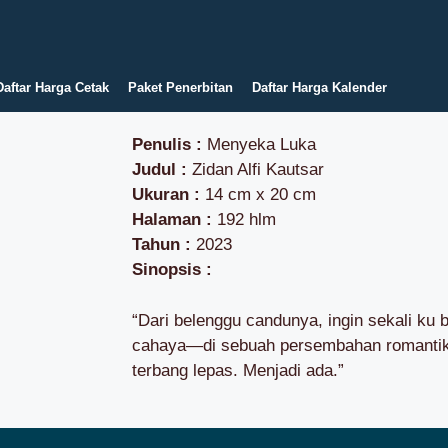
Daftar Harga Cetak
Paket Penerbitan
Daftar Harga Kalender
Penulis :
Menyeka Luka
Judul :
Zidan Alfi Kautsar
Ukuran :
14 cm x 20 cm
Halaman :
192 hlm
Tahun :
2023
Sinopsis :
“Dari belenggu candunya, ingin sekali ku
cahaya—di sebuah persembahan romantika
terbang lepas. Menjadi ada.”