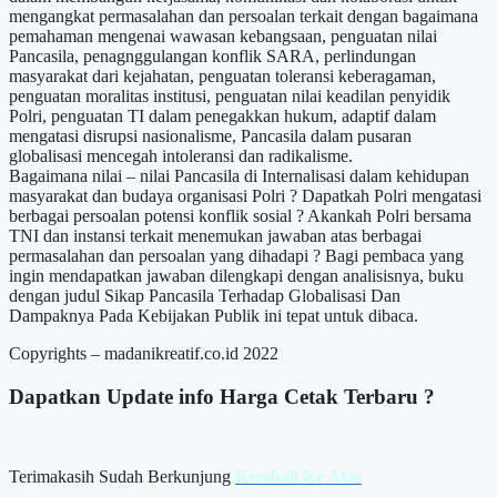
mengangkat permasalahan dan persoalan terkait dengan bagaimana
pemahaman mengenai wawasan kebangsaan, penguatan nilai
Pancasila, penagnggulangan konflik SARA, perlindungan
masyarakat dari kejahatan, penguatan toleransi keberagaman,
penguatan moralitas institusi, penguatan nilai keadilan penyidik
Polri, penguatan TI dalam penegakkan hukum, adaptif dalam
mengatasi disrupsi nasionalisme, Pancasila dalam pusaran
globalisasi mencegah intoleransi dan radikalisme.
Bagaimana nilai – nilai Pancasila di Internalisasi dalam kehidupan
masyarakat dan budaya organisasi Polri ? Dapatkah Polri mengatasi
berbagai persoalan potensi konflik sosial ? Akankah Polri bersama
TNI dan instansi terkait menemukan jawaban atas berbagai
permasalahan dan persoalan yang dihadapi ? Bagi pembaca yang
ingin mendapatkan jawaban dilengkapi dengan analisisnya, buku
dengan judul Sikap Pancasila Terhadap Globalisasi Dan
Dampaknya Pada Kebijakan Publik ini tepat untuk dibaca.
Copyrights – madanikreatif.co.id 2022
Dapatkan Update info
Harga Cetak
Terbaru ?
Terimakasih Sudah Berkunjung
Kembali Ke Atas