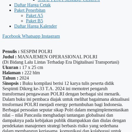
Daftar Harga Cetak
Paket Penerbitan
Paket A5
Paket B5
Daftar Harga Kalender
Facebook
Whatsapp
Instagram
Penulis :
SESPIM POLRI
Judul :
MANAJEMEN OPERASIONAL POLRI
(Di Bidang Lalu Lintas Terhadap Era Digitalisasi Transportasi)
Ukuran :
17 x 25 cm
Halaman :
222 hlm
Tahun :
2024
Sinopsis :
Buku kompilasi berisi 12 karya tulis peserta didik
Sespimti Dikreg ke-33 T.A. 2024 ini memotret pengaruh
transformasi pengawasan POLRI dengan berbagai sisi menarik.
Dalam buku ini pembaca diajak untuk melihat bagaimana aktualisasi
trnsformasi POLRI menjadi energy pertumbuhan bagi Indonesia.
Berbagai persoalan seputar sikap Polri dalam mengimplementasikan
nilai – nilai Pancasila menghadapi tantangan globalisasi dan
dampaknya pada kebijakan publik ditampakkan dan diulas dengan
pendekatan manajemen strategi berbasis risiko yang sederhana
dalam membangun kerjasama, komunikasi dan kolaborasi untuk