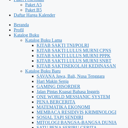
Paket A5
Paket B5
Daftar Harga Kalender
Beranda
Profil
Katalog Buku
Katalog Buku Lama
KITAB SAKTI TNI/POLRI
KITAB SAKTI LULUS MURNI CPNS
KITAB SAKTI LULUS MURNI PPPK
KITAB SAKTI LULUS MURNI SNBT
KITAB SAKTISEKOLAH KEDINASAN
Katalog Buku Baru
SAVANA Jawa, Bali, Nusa Tenggara
Hari Makin Senja
GAMING DISORDER
Jalan Pintas Kuasai Bahasa Inggris
ONE WORLD MESSIANIC SYSTEM
PENA BERCERITA
MATEMATIKA EKONOMI
MEMBACA RESIDIVIS KRIMINOLOGI
SOSIAL TAPI SENDIRI
MITOLOGI BANGSA-BANGSA DUNIA
SATU PENA SERIBU CERITA