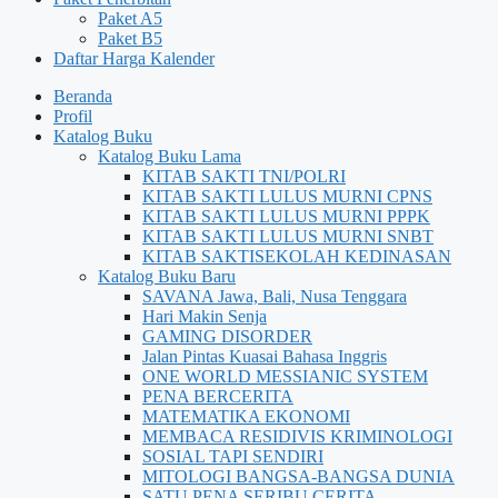
Paket A5
Paket B5
Daftar Harga Kalender
Beranda
Profil
Katalog Buku
Katalog Buku Lama
KITAB SAKTI TNI/POLRI
KITAB SAKTI LULUS MURNI CPNS
KITAB SAKTI LULUS MURNI PPPK
KITAB SAKTI LULUS MURNI SNBT
KITAB SAKTISEKOLAH KEDINASAN
Katalog Buku Baru
SAVANA Jawa, Bali, Nusa Tenggara
Hari Makin Senja
GAMING DISORDER
Jalan Pintas Kuasai Bahasa Inggris
ONE WORLD MESSIANIC SYSTEM
PENA BERCERITA
MATEMATIKA EKONOMI
MEMBACA RESIDIVIS KRIMINOLOGI
SOSIAL TAPI SENDIRI
MITOLOGI BANGSA-BANGSA DUNIA
SATU PENA SERIBU CERITA