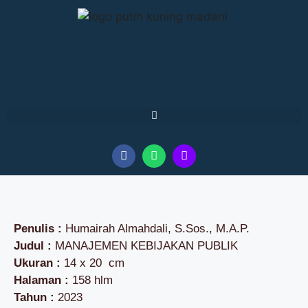
Penulis :
Humairah Almahdali, S.Sos., M.A.P.
Judul :
MANAJEMEN KEBIJAKAN PUBLIK
Ukuran :
14 x 20 cm
Halaman :
158 hlm
Tahun :
2023