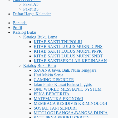
Paket A5
Paket B5
Daftar Harga Kalender
Beranda
Profil
Katalog Buku
Katalog Buku Lama
KITAB SAKTI TNI/POLRI
KITAB SAKTI LULUS MURNI CPNS
KITAB SAKTI LULUS MURNI PPPK
KITAB SAKTI LULUS MURNI SNBT
KITAB SAKTISEKOLAH KEDINASAN
Katalog Buku Baru
SAVANA Jawa, Bali, Nusa Tenggara
Hari Makin Senja
GAMING DISORDER
Jalan Pintas Kuasai Bahasa Inggris
ONE WORLD MESSIANIC SYSTEM
PENA BERCERITA
MATEMATIKA EKONOMI
MEMBACA RESIDIVIS KRIMINOLOGI
SOSIAL TAPI SENDIRI
MITOLOGI BANGSA-BANGSA DUNIA
SATU PENA SERIBU CERITA