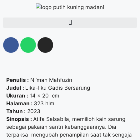
Penulis :
Ni’mah Mahfuzin
Judul :
Lika-liku Gadis Bersarung
Ukuran :
14 x 20 cm
Halaman :
323 hlm
Tahun :
2023
Sinopsis :
Atifa Salsabila, memilioh kain sarung
sebagai pakaian santri kebanggaannya. Dia
terpaksa mengubah penampilan saat tak sengaja