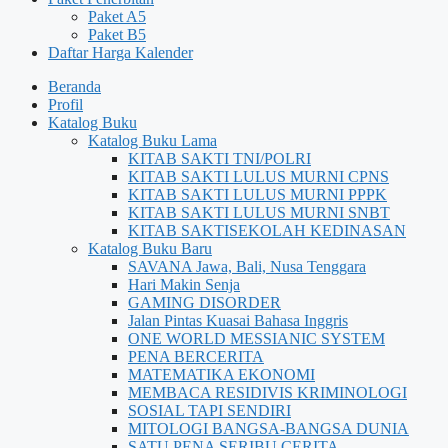
Paket A5
Paket B5
Daftar Harga Kalender
Beranda
Profil
Katalog Buku
Katalog Buku Lama
KITAB SAKTI TNI/POLRI
KITAB SAKTI LULUS MURNI CPNS
KITAB SAKTI LULUS MURNI PPPK
KITAB SAKTI LULUS MURNI SNBT
KITAB SAKTISEKOLAH KEDINASAN
Katalog Buku Baru
SAVANA Jawa, Bali, Nusa Tenggara
Hari Makin Senja
GAMING DISORDER
Jalan Pintas Kuasai Bahasa Inggris
ONE WORLD MESSIANIC SYSTEM
PENA BERCERITA
MATEMATIKA EKONOMI
MEMBACA RESIDIVIS KRIMINOLOGI
SOSIAL TAPI SENDIRI
MITOLOGI BANGSA-BANGSA DUNIA
SATU PENA SERIBU CERITA