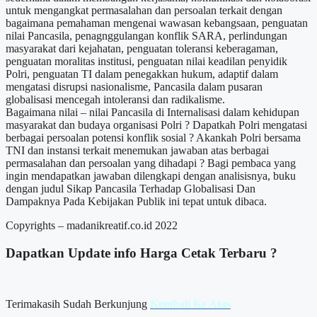
untuk mengangkat permasalahan dan persoalan terkait dengan
bagaimana pemahaman mengenai wawasan kebangsaan, penguatan
nilai Pancasila, penagnggulangan konflik SARA, perlindungan
masyarakat dari kejahatan, penguatan toleransi keberagaman,
penguatan moralitas institusi, penguatan nilai keadilan penyidik
Polri, penguatan TI dalam penegakkan hukum, adaptif dalam
mengatasi disrupsi nasionalisme, Pancasila dalam pusaran
globalisasi mencegah intoleransi dan radikalisme.
Bagaimana nilai – nilai Pancasila di Internalisasi dalam kehidupan
masyarakat dan budaya organisasi Polri ? Dapatkah Polri mengatasi
berbagai persoalan potensi konflik sosial ? Akankah Polri bersama
TNI dan instansi terkait menemukan jawaban atas berbagai
permasalahan dan persoalan yang dihadapi ? Bagi pembaca yang
ingin mendapatkan jawaban dilengkapi dengan analisisnya, buku
dengan judul Sikap Pancasila Terhadap Globalisasi Dan
Dampaknya Pada Kebijakan Publik ini tepat untuk dibaca.
Copyrights – madanikreatif.co.id 2022
Dapatkan Update info
Harga Cetak
Terbaru ?
Terimakasih Sudah Berkunjung
Kembali Ke Atas