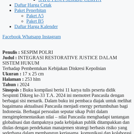
Daftar Harga Cetak
Paket Penerbitan
Paket A5
Paket B5
Daftar Harga Kalender
Facebook
Whatsapp
Instagram
Penulis :
SESPIM POLRI
Judul :
INTEGRASI RESTORATIVE JUSTICE DALAM
SISTEM HUKUM
Terhadap Pembentukan Kebijakan Diskresi Kepolisian
Ukuran :
17 x 25 cm
Halaman :
253 hlm
Tahun :
2024
Sinopsis :
Buku kompilasi berisi 11 karya tulis peserta didik
Sespimti Dikreg ke-33 T.A. 2024 ini memotret Pancasila dengan
berbagai sisi menarik. Dalam buku ini pembaca diajak untuk melihat
bagaimana aktualisasi Pancasila menjadi energy pertumbuhan bagi
Indonesia. Berbagai persoalan seputar sikap Polri dalam
mengimplementasikan nilai – nilai Pancasila menghadapi tantangan
globalisasi dan dampaknya pada kebijakan publik ditampakkan dan
diulas dengan pendekatan manajemen strategi berbasis risiko yang
sederhana dalam membangun kerjasama, komunikasi dan kolaborasi