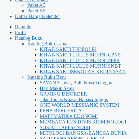
Paket A5
Paket B5
Daftar Harga Kalender
Beranda
Profil
Katalog Buku
Katalog Buku Lama
KITAB SAKTI TNI/POLRI
KITAB SAKTI LULUS MURNI CPNS
KITAB SAKTI LULUS MURNI PPPK
KITAB SAKTI LULUS MURNI SNBT
KITAB SAKTISEKOLAH KEDINASAN
Katalog Buku Baru
SAVANA Jawa, Bali, Nusa Tenggara
Hari Makin Senja
GAMING DISORDER
Jalan Pintas Kuasai Bahasa Inggris
ONE WORLD MESSIANIC SYSTEM
PENA BERCERITA
MATEMATIKA EKONOMI
MEMBACA RESIDIVIS KRIMINOLOGI
SOSIAL TAPI SENDIRI
MITOLOGI BANGSA-BANGSA DUNIA
SATU PENA SERIBU CERITA