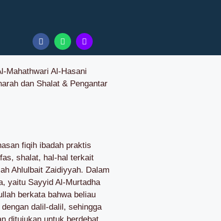
Al-Mahathwari Al-Hasani
rah dan Shalat & Pengantar
asan fiqih ibadah praktis
s, shalat, hal-hal terkait
ah Ahlulbait Zaidiyyah. Dalam
, yaitu Sayyid Al-Murtadha
ullah berkata bahwa beliau
dengan dalil-dalil, sehingga
n ditujukan untuk berdebat