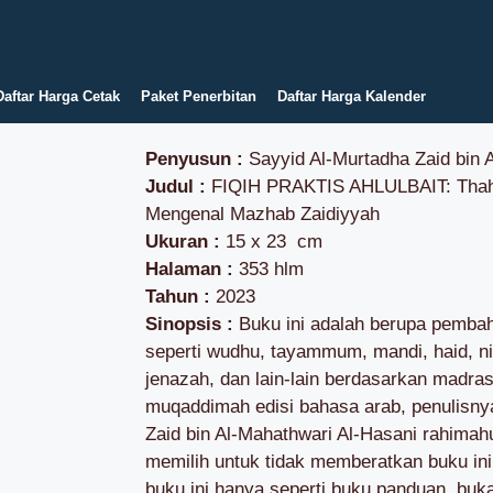
Daftar Harga Cetak
Paket Penerbitan
Daftar Harga Kalender
Penyusun :
Sayyid Al-Murtadha Zaid bin 
Judul :
FIQIH PRAKTIS AHLULBAIT: Thaha
Mengenal Mazhab Zaidiyyah
Ukuran :
15 x 23 cm
Halaman :
353 hlm
Tahun :
2023
Sinopsis :
Buku ini adalah berupa pembah
seperti wudhu, tayammum, mandi, haid, nifa
jenazah, dan lain-lain berdasarkan madras
muqaddimah edisi bahasa arab, penulisnya
Zaid bin Al-Mahathwari Al-Hasani rahimah
memilih untuk tidak memberatkan buku ini 
buku ini hanya seperti buku panduan, buka