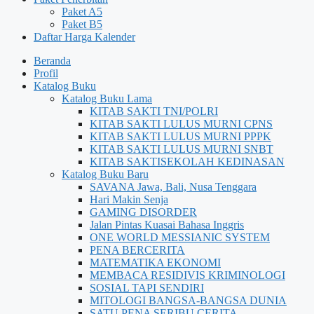
Paket A5
Paket B5
Daftar Harga Kalender
Beranda
Profil
Katalog Buku
Katalog Buku Lama
KITAB SAKTI TNI/POLRI
KITAB SAKTI LULUS MURNI CPNS
KITAB SAKTI LULUS MURNI PPPK
KITAB SAKTI LULUS MURNI SNBT
KITAB SAKTISEKOLAH KEDINASAN
Katalog Buku Baru
SAVANA Jawa, Bali, Nusa Tenggara
Hari Makin Senja
GAMING DISORDER
Jalan Pintas Kuasai Bahasa Inggris
ONE WORLD MESSIANIC SYSTEM
PENA BERCERITA
MATEMATIKA EKONOMI
MEMBACA RESIDIVIS KRIMINOLOGI
SOSIAL TAPI SENDIRI
MITOLOGI BANGSA-BANGSA DUNIA
SATU PENA SERIBU CERITA