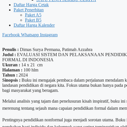
Daftar Harga Cetak
Paket Penerbitan
Paket A5
Paket B5
Daftar Harga Kalender
Facebook
Whatsapp
Instagram
Penulis :
Dimas Surya Permana, Patimah Azzahra
Judul :
EVALUASI SISTEM DAN PELAKSANAAN PENDIDI
FORMAL DI INDONESIA
Ukuran :
14 x 21 cm
Halaman :
100 hlm
Tahun :
2024
Sinopsis :
Buku ini mengajak pembaca dalam perjalanan mendalam ke 
landasan pendidikan di negara kita. Fokus utama bukan hanya pada p
bagi masyarakat yang beragam.
Melalui analisis yang tajam dan penelusuran kisah inspiratif, buku 
merenung tentang sejauh mana capaian pendidikan formal dalam memb
Pentingnya pendidikan nonformal juga menjadi sorotan utama. Buku i
perubahan bagi individu dan kelompok yang sering terpinggirkan oleh