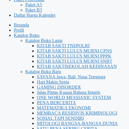
Paket A5
Paket B5
Daftar Harga Kalender
Beranda
Profil
Katalog Buku
Katalog Buku Lama
KITAB SAKTI TNI/POLRI
KITAB SAKTI LULUS MURNI CPNS
KITAB SAKTI LULUS MURNI PPPK
KITAB SAKTI LULUS MURNI SNBT
KITAB SAKTISEKOLAH KEDINASAN
Katalog Buku Baru
SAVANA Jawa, Bali, Nusa Tenggara
Hari Makin Senja
GAMING DISORDER
Jalan Pintas Kuasai Bahasa Inggris
ONE WORLD MESSIANIC SYSTEM
PENA BERCERITA
MATEMATIKA EKONOMI
MEMBACA RESIDIVIS KRIMINOLOGI
SOSIAL TAPI SENDIRI
MITOLOGI BANGSA-BANGSA DUNIA
SATU PENA SERIBU CERITA