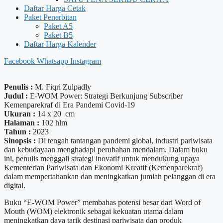
Daftar Harga Cetak
Paket Penerbitan
Paket A5
Paket B5
Daftar Harga Kalender
Facebook
Whatsapp
Instagram
Penulis :
M. Fiqri Zulpadly
Judul :
E-WOM Power: Strategi Berkunjung Subscriber
Kemenparekraf di Era Pandemi Covid-19
Ukuran :
14 x 20 cm
Halaman :
102 hlm
Tahun :
2023
Sinopsis :
Di tengah tantangan pandemi global, industri pariwisata
dan kebudayaan menghadapi perubahan mendalam. Dalam buku
ini, penulis menggali strategi inovatif untuk mendukung upaya
Kementerian Pariwisata dan Ekonomi Kreatif (Kemenparekraf)
dalam mempertahankan dan meningkatkan jumlah pelanggan di era
digital.
Buku “E-WOM Power” membahas potensi besar dari Word of
Mouth (WOM) elektronik sebagai kekuatan utama dalam
meningkatkan daya tarik destinasi pariwisata dan produk