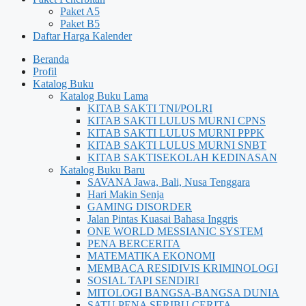
Paket A5
Paket B5
Daftar Harga Kalender
Beranda
Profil
Katalog Buku
Katalog Buku Lama
KITAB SAKTI TNI/POLRI
KITAB SAKTI LULUS MURNI CPNS
KITAB SAKTI LULUS MURNI PPPK
KITAB SAKTI LULUS MURNI SNBT
KITAB SAKTISEKOLAH KEDINASAN
Katalog Buku Baru
SAVANA Jawa, Bali, Nusa Tenggara
Hari Makin Senja
GAMING DISORDER
Jalan Pintas Kuasai Bahasa Inggris
ONE WORLD MESSIANIC SYSTEM
PENA BERCERITA
MATEMATIKA EKONOMI
MEMBACA RESIDIVIS KRIMINOLOGI
SOSIAL TAPI SENDIRI
MITOLOGI BANGSA-BANGSA DUNIA
SATU PENA SERIBU CERITA