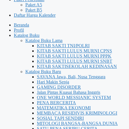
Paket A5
Paket B5
Daftar Harga Kalender
Beranda
Profil
Katalog Buku
Katalog Buku Lama
KITAB SAKTI TNI/POLRI
KITAB SAKTI LULUS MURNI CPNS
KITAB SAKTI LULUS MURNI PPPK
KITAB SAKTI LULUS MURNI SNBT
KITAB SAKTISEKOLAH KEDINASAN
Katalog Buku Baru
SAVANA Jawa, Bali, Nusa Tenggara
Hari Makin Senja
GAMING DISORDER
Jalan Pintas Kuasai Bahasa Inggris
ONE WORLD MESSIANIC SYSTEM
PENA BERCERITA
MATEMATIKA EKONOMI
MEMBACA RESIDIVIS KRIMINOLOGI
SOSIAL TAPI SENDIRI
MITOLOGI BANGSA-BANGSA DUNIA
SATU PENA SERIBU CERITA