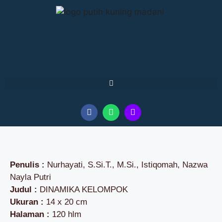
Penulis :
Nurhayati, S.Si.T., M.Si., Istiqomah, Nazwa
Nayla Putri
Judul :
DINAMIKA KELOMPOK
Ukuran :
14 x 20 cm
Halaman :
120 hlm