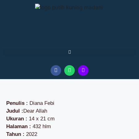
Penulis :
Diana Febi
Judul :
Dear Allah
Ukuran :
14 x 21 cm
Halaman :
432 hlm
Tahun :
2022