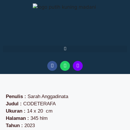
Penulis :
Sarah Anggadinata
Judul :
CODETERAFA
Ukuran :
14 x 20 cm
Halaman :
345 hlm
Tahun :
2023