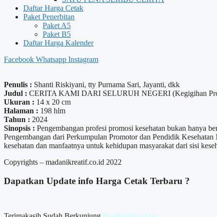
Daftar Harga Cetak
Paket Penerbitan
Paket A5
Paket B5
Daftar Harga Kalender
Facebook
Whatsapp
Instagram
Penulis :
Shanti Riskiyani, tty Purnama Sari, Jayanti, dkk
Judul :
CERITA KAMI DARI SELURUH NEGERI (Kegigihan Promo
Ukuran :
14 x 20 cm
Halaman :
198 hlm
Tahun :
2024
Sinopsis :
Pengembangan profesi promosi kesehatan bukan hanya bert
Pengembangan dari Perkumpulan Promotor dan Pendidik Kesehatan M
kesehatan dan manfaatnya untuk kehidupan masyarakat dari sisi kese
Copyrights – madanikreatif.co.id 2022
Dapatkan Update info
Harga Cetak
Terbaru ?
Terimakasih Sudah Berkunjung
Kembali Ke Atas