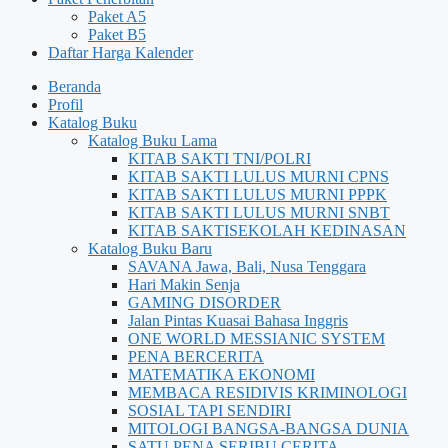
Paket A5
Paket B5
Daftar Harga Kalender
Beranda
Profil
Katalog Buku
Katalog Buku Lama
KITAB SAKTI TNI/POLRI
KITAB SAKTI LULUS MURNI CPNS
KITAB SAKTI LULUS MURNI PPPK
KITAB SAKTI LULUS MURNI SNBT
KITAB SAKTISEKOLAH KEDINASAN
Katalog Buku Baru
SAVANA Jawa, Bali, Nusa Tenggara
Hari Makin Senja
GAMING DISORDER
Jalan Pintas Kuasai Bahasa Inggris
ONE WORLD MESSIANIC SYSTEM
PENA BERCERITA
MATEMATIKA EKONOMI
MEMBACA RESIDIVIS KRIMINOLOGI
SOSIAL TAPI SENDIRI
MITOLOGI BANGSA-BANGSA DUNIA
SATU PENA SERIBU CERITA