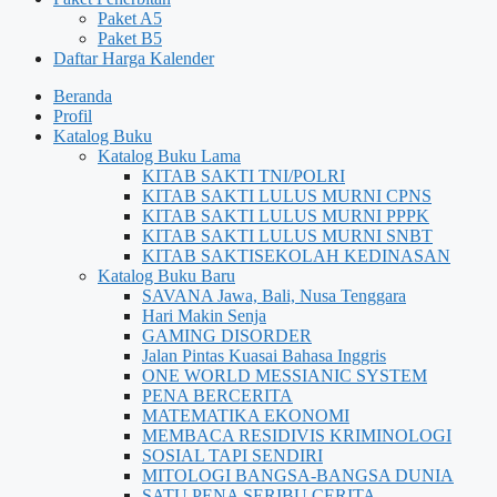
Paket A5
Paket B5
Daftar Harga Kalender
Beranda
Profil
Katalog Buku
Katalog Buku Lama
KITAB SAKTI TNI/POLRI
KITAB SAKTI LULUS MURNI CPNS
KITAB SAKTI LULUS MURNI PPPK
KITAB SAKTI LULUS MURNI SNBT
KITAB SAKTISEKOLAH KEDINASAN
Katalog Buku Baru
SAVANA Jawa, Bali, Nusa Tenggara
Hari Makin Senja
GAMING DISORDER
Jalan Pintas Kuasai Bahasa Inggris
ONE WORLD MESSIANIC SYSTEM
PENA BERCERITA
MATEMATIKA EKONOMI
MEMBACA RESIDIVIS KRIMINOLOGI
SOSIAL TAPI SENDIRI
MITOLOGI BANGSA-BANGSA DUNIA
SATU PENA SERIBU CERITA