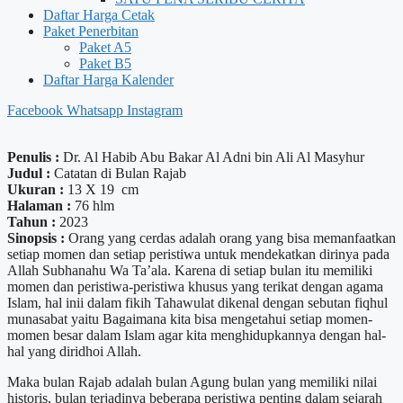
Daftar Harga Cetak
Paket Penerbitan
Paket A5
Paket B5
Daftar Harga Kalender
Facebook
Whatsapp
Instagram
Penulis :
Dr. Al Habib Abu Bakar Al Adni bin Ali Al Masyhur
Judul :
Catatan di Bulan Rajab
Ukuran :
13 X 19 cm
Halaman :
76 hlm
Tahun :
2023
Sinopsis :
Orang yang cerdas adalah orang yang bisa memanfaatkan
setiap momen dan setiap peristiwa untuk mendekatkan dirinya pada
Allah Subhanahu Wa Ta’ala. Karena di setiap bulan itu memiliki
momen dan peristiwa-peristiwa khusus yang terikat dengan agama
Islam, hal inii dalam fikih Tahawulat dikenal dengan sebutan fiqhul
munasabat yaitu Bagaimana kita bisa mengetahui setiap momen-
momen besar dalam Islam agar kita menghidupkannya dengan hal-
hal yang diridhoi Allah.
Maka bulan Rajab adalah bulan Agung bulan yang memiliki nilai
historis, bulan terjadinya beberapa peristiwa penting dalam sejarah