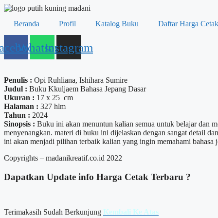
Beranda
Profil
Katalog Buku
Daftar Harga Ceta
acebook
Whatsapp
Instagram
Penulis :
Opi Ruhliana, Ishihara Sumire
Judul :
Buku Kkuljaem Bahasa Jepang Dasar
Ukuran :
17 x 25 cm
Halaman :
327 hlm
Tahun :
2024
Sinopsis :
Buku ini akan menuntun kalian semua untuk belajar dan m
menyenangkan. materi di buku ini dijelaskan dengan sangat detail d
ini akan menjadi pilihan terbaik kalian yang ingin memahami baha
Copyrights – madanikreatif.co.id 2022
Dapatkan Update info
Harga Cetak
Terbaru ?
Terimakasih Sudah Berkunjung
Kembali Ke Atas