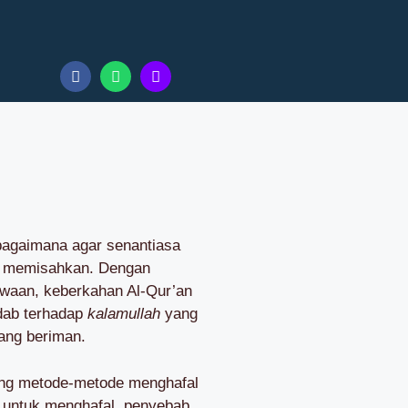
bagaimana agar senantiasa
t memisahkan. Dengan
ewaan, keberkahan Al-Qur’an
dab terhadap
kalamullah
yang
ang beriman.
ntang metode-metode menghafal
t untuk menghafal, penyebab