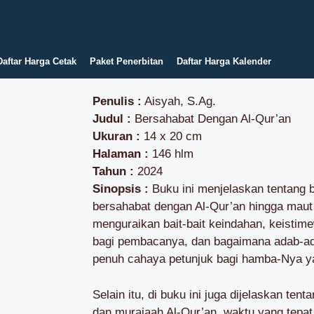
Daftar Harga Cetak
Paket Penerbitan
Daftar Harga Kalender
Penulis :
Aisyah, S.Ag.
Judul :
Bersahabat Dengan Al-Qur’an
Ukuran :
14 x 20 cm
Halaman :
146 hlm
Tahun :
2024
Sinopsis :
Buku ini menjelaskan tentang 
bersahabat dengan Al-Qur’an hingga mau
menguraikan bait-bait keindahan, keistim
bagi pembacanya, dan bagaimana adab-a
penuh cahaya petunjuk bagi hamba-Nya y
Selain itu, di buku ini juga dijelaskan te
dan murajaah Al-Qur’an, waktu yang tepa