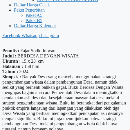
Daftar Harga Cetak
Paket Penerbitan
Paket A5
Paket B5
Daftar Harga Kalender
Facebook
Whatsapp
Instagram
Penulis :
Fajar Sodiq Irawan
Judul :
BERDESA DENGAN WISATA
Ukuran :
15 x 23 cm
Halaman :
158 hlm
Tahun :
2024
Sinopsis :
Banyak Desa yang mencoba menggunakan strategi
pengembangan wisata dalam pembangunan Desa, namun tidak
sedikit yang berhenti bahkan gagal. Buku Berdesa Dengan Wisata
mengupas bagaimana cara Pemerintah Desa dalam meningkatkan
pendapatan asli desa dan kesejahteraan masyarakat desa melalui
strategi pengembangan wisata. Buku ini berangkat dari pengalaman
praktik empiris langsung dari lapangan yang dilakukan oleh tiga
Desa Wisata yang berhasil meningkatkan pendapatan asli desanya
dengan signifikan. Buku ini juga menunjukkan bahwa strategi
pembangunan Desa melalui pengembangan wisata tidak hanya
tunggal, namun beragam polanya.