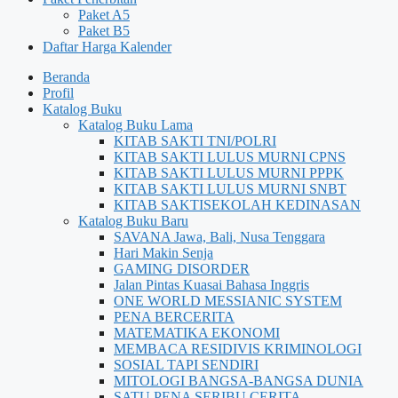
Paket A5
Paket B5
Daftar Harga Kalender
Beranda
Profil
Katalog Buku
Katalog Buku Lama
KITAB SAKTI TNI/POLRI
KITAB SAKTI LULUS MURNI CPNS
KITAB SAKTI LULUS MURNI PPPK
KITAB SAKTI LULUS MURNI SNBT
KITAB SAKTISEKOLAH KEDINASAN
Katalog Buku Baru
SAVANA Jawa, Bali, Nusa Tenggara
Hari Makin Senja
GAMING DISORDER
Jalan Pintas Kuasai Bahasa Inggris
ONE WORLD MESSIANIC SYSTEM
PENA BERCERITA
MATEMATIKA EKONOMI
MEMBACA RESIDIVIS KRIMINOLOGI
SOSIAL TAPI SENDIRI
MITOLOGI BANGSA-BANGSA DUNIA
SATU PENA SERIBU CERITA