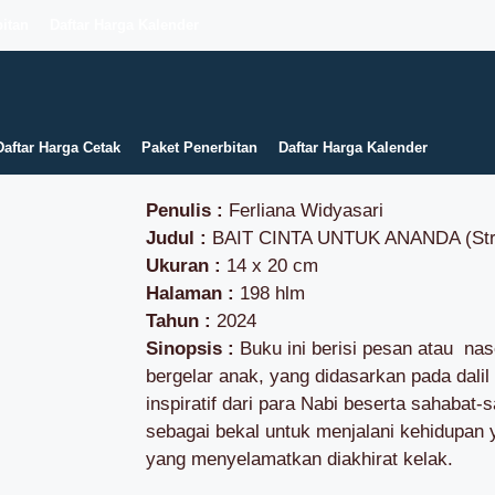
itan
Daftar Harga Kalender
Daftar Harga Cetak
Paket Penerbitan
Daftar Harga Kalender
Penulis :
Ferliana Widyasari
Judul :
BAIT CINTA UNTUK ANANDA (Strin
Ukuran :
14 x 20 cm
Halaman :
198 hlm
Tahun :
2024
Sinopsis :
Buku ini berisi pesan atau nas
bergelar anak, yang didasarkan pada dalil 
inspiratif dari para Nabi beserta sahabat
sebagai bekal untuk menjalani kehidupan 
yang menyelamatkan diakhirat kelak.