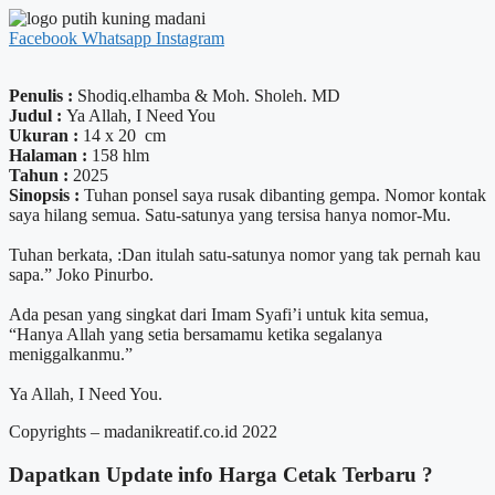
Facebook
Whatsapp
Instagram
Penulis :
Shodiq.elhamba & Moh. Sholeh. MD
Judul :
Ya Allah, I Need You
Ukuran :
14 x 20 cm
Halaman :
158 hlm
Tahun :
2025
Sinopsis :
Tuhan ponsel saya rusak dibanting gempa. Nomor kontak
saya hilang semua. Satu-satunya yang tersisa hanya nomor-Mu.
Tuhan berkata, :Dan itulah satu-satunya nomor yang tak pernah kau
sapa.” Joko Pinurbo.
Ada pesan yang singkat dari Imam Syafi’i untuk kita semua,
“Hanya Allah yang setia bersamamu ketika segalanya
meniggalkanmu.”
Ya Allah, I Need You.
Copyrights – madanikreatif.co.id 2022
Dapatkan Update info
Harga Cetak
Terbaru ?