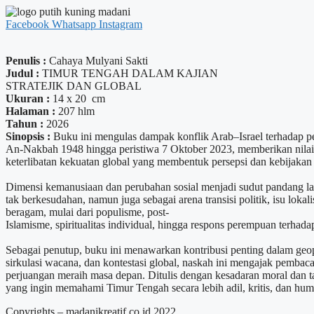
Facebook
Whatsapp
Instagram
Penulis :
Cahaya Mulyani Sakti
Judul :
TIMUR TENGAH DALAM KAJIAN
STRATEJIK DAN GLOBAL
Ukuran :
14 x 20 cm
Halaman :
207 hlm
Tahun :
2026
Sinopsis :
Buku ini mengulas dampak konflik Arab–Israel terhadap per
An-Nakbah 1948 hingga peristiwa 7 Oktober 2023, memberikan nilai ke
keterlibatan kekuatan global yang membentuk persepsi dan kebijakan 
Dimensi kemanusiaan dan perubahan sosial menjadi sudut pandang lai
tak berkesudahan, namun juga sebagai arena transisi politik, isu loka
beragam, mulai dari populisme, post-
Islamisme, spiritualitas individual, hingga respons perempuan terh
Sebagai penutup, buku ini menawarkan kontribusi penting dalam geop
sirkulasi wacana, dan kontestasi global, naskah ini mengajak pemba
perjuangan meraih masa depan. Ditulis dengan kesadaran moral dan ta
yang ingin memahami Timur Tengah secara lebih adil, kritis, dan hum
Copyrights – madanikreatif.co.id 2022