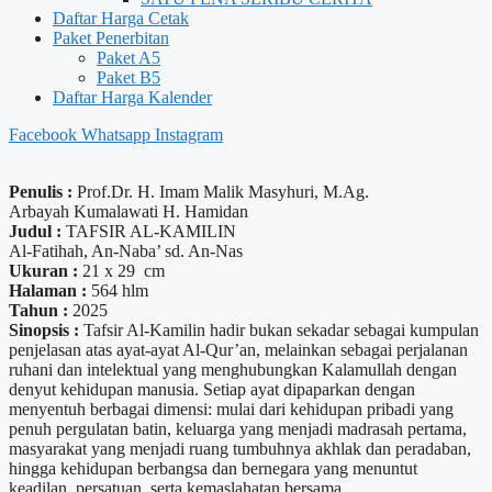
Daftar Harga Cetak
Paket Penerbitan
Paket A5
Paket B5
Daftar Harga Kalender
Facebook
Whatsapp
Instagram
Penulis :
Prof.Dr. H. Imam Malik Masyhuri, M.Ag.
Arbayah Kumalawati H. Hamidan
Judul :
TAFSIR AL-KAMILIN
Al-Fatihah, An-Naba’ sd. An-Nas
Ukuran :
21 x 29 cm
Halaman :
564 hlm
Tahun :
2025
Sinopsis :
Tafsir Al-Kamilin hadir bukan sekadar sebagai kumpulan
penjelasan atas ayat-ayat Al-Qur’an, melainkan sebagai perjalanan
ruhani dan intelektual yang menghubungkan Kalamullah dengan
denyut kehidupan manusia. Setiap ayat dipaparkan dengan
menyentuh berbagai dimensi: mulai dari kehidupan pribadi yang
penuh pergulatan batin, keluarga yang menjadi madrasah pertama,
masyarakat yang menjadi ruang tumbuhnya akhlak dan peradaban,
hingga kehidupan berbangsa dan bernegara yang menuntut
keadilan, persatuan, serta kemaslahatan bersama.