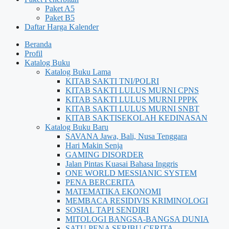
Paket A5
Paket B5
Daftar Harga Kalender
Beranda
Profil
Katalog Buku
Katalog Buku Lama
KITAB SAKTI TNI/POLRI
KITAB SAKTI LULUS MURNI CPNS
KITAB SAKTI LULUS MURNI PPPK
KITAB SAKTI LULUS MURNI SNBT
KITAB SAKTISEKOLAH KEDINASAN
Katalog Buku Baru
SAVANA Jawa, Bali, Nusa Tenggara
Hari Makin Senja
GAMING DISORDER
Jalan Pintas Kuasai Bahasa Inggris
ONE WORLD MESSIANIC SYSTEM
PENA BERCERITA
MATEMATIKA EKONOMI
MEMBACA RESIDIVIS KRIMINOLOGI
SOSIAL TAPI SENDIRI
MITOLOGI BANGSA-BANGSA DUNIA
SATU PENA SERIBU CERITA