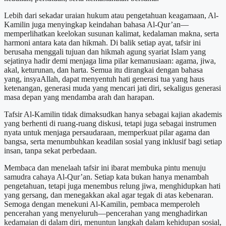
Lebih dari sekadar uraian hukum atau pengetahuan keagamaan, Al-
Kamilin juga menyingkap keindahan bahasa Al-Qur’an—
memperlihatkan keelokan susunan kalimat, kedalaman makna, serta
harmoni antara kata dan hikmah. Di balik setiap ayat, tafsir ini
berusaha menggali tujuan dan hikmah agung syariat Islam yang
sejatinya hadir demi menjaga lima pilar kemanusiaan: agama, jiwa,
akal, keturunan, dan harta. Semua itu dirangkai dengan bahasa
yang, insyaAllah, dapat menyentuh hati generasi tua yang haus
ketenangan, generasi muda yang mencari jati diri, sekaligus generasi
masa depan yang mendamba arah dan harapan.
Tafsir Al-Kamilin tidak dimaksudkan hanya sebagai kajian akademis
yang berhenti di ruang-ruang diskusi, tetapi juga sebagai instrumen
nyata untuk menjaga persaudaraan, memperkuat pilar agama dan
bangsa, serta menumbuhkan keadilan sosial yang inklusif bagi setiap
insan, tanpa sekat perbedaan.
Membaca dan menelaah tafsir ini ibarat membuka pintu menuju
samudra cahaya Al-Qur’an. Setiap kata bukan hanya menambah
pengetahuan, tetapi juga menembus relung jiwa, menghidupkan hati
yang gersang, dan menegakkan akal agar tegak di atas kebenaran.
Semoga dengan menekuni Al-Kamilin, pembaca memperoleh
pencerahan yang menyeluruh—pencerahan yang menghadirkan
kedamaian di dalam diri, menuntun langkah dalam kehidupan sosial,