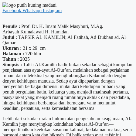
Facebook
Whatsapp
Instagram
Penulis :
Prof. Dr. H. Imam Malik Masyhuri, M.Ag.
Arbayah Kumalawati H. Hamidan
Judul :
TAFSIR AL-KAMILIN; Al-Fatihah, Ad-Dukhan sd. Al-
Qamar
Ukuran :
21 x 29 cm
Halaman :
720 hlm
Tahun :
2025
Sinopsis :
Tafsir Al-Kamilin hadir bukan sekadar sebagai kumpulan
penjelasan atas ayat-ayat Al-Qur’an, melainkan sebagai perjalanan
ruhani dan intelektual yang menghubungkan Kalamullah dengan
denyut kehidupan manusia. Setiap ayat dipaparkan dengan
menyentuh berbagai dimensi: mulai dari kehidupan pribadi yang
penuh pergulatan batin, keluarga yang menjadi madrasah pertama,
masyarakat yang menjadi ruang tumbuhnya akhlak dan peradaban,
hingga kehidupan berbangsa dan bernegara yang menuntut
keadilan, persatuan, serta kemaslahatan bersama.
Lebih dari sekadar uraian hukum atau pengetahuan keagamaan, Al-
Kamilin juga menyingkap keindahan bahasa Al-Qur’an—
memperlihatkan keelokan susunan kalimat, kedalaman makna, serta
harmoni antara kata dan hikmah. Di balik setiap ayat, tafsir ini