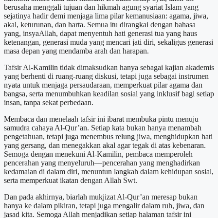
berusaha menggali tujuan dan hikmah agung syariat Islam yang
sejatinya hadir demi menjaga lima pilar kemanusiaan: agama, jiwa,
akal, keturunan, dan harta. Semua itu dirangkai dengan bahasa
yang, insyaAllah, dapat menyentuh hati generasi tua yang haus
ketenangan, generasi muda yang mencari jati diri, sekaligus generasi
masa depan yang mendamba arah dan harapan.
Tafsir Al-Kamilin tidak dimaksudkan hanya sebagai kajian akademis
yang berhenti di ruang-ruang diskusi, tetapi juga sebagai instrumen
nyata untuk menjaga persaudaraan, memperkuat pilar agama dan
bangsa, serta menumbuhkan keadilan sosial yang inklusif bagi setiap
insan, tanpa sekat perbedaan.
Membaca dan menelaah tafsir ini ibarat membuka pintu menuju
samudra cahaya Al-Qur’an. Setiap kata bukan hanya menambah
pengetahuan, tetapi juga menembus relung jiwa, menghidupkan hati
yang gersang, dan menegakkan akal agar tegak di atas kebenaran.
Semoga dengan menekuni Al-Kamilin, pembaca memperoleh
pencerahan yang menyeluruh—pencerahan yang menghadirkan
kedamaian di dalam diri, menuntun langkah dalam kehidupan sosial,
serta memperkuat ikatan dengan Allah Swt.
Dan pada akhirnya, biarlah mukjizat Al-Qur’an meresap bukan
hanya ke dalam pikiran, tetapi juga mengalir dalam ruh, jiwa, dan
jasad kita. Semoga Allah menjadikan setiap halaman tafsir ini