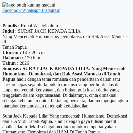
Facebook
Whatsapp
Instagram
Penulis :
Ronal W. Jigibalom
Judul :
SURAT JACK KEPADA LILIA
Yang Mencercah Humanisme, Demokrasi, dan Hak Asasi Manusia
di
Tanah Papua
Ukuran :
14 x 20 cm
Halaman :
170 hlm
Tahun :
2026
Sinopsis :
SURAT JACK KEPADA LILIA: Yang Mencercah
Humanisme, Demokrasi, dan Hak Asasi Manusia di Tanah
Papua
hadir dengan tema romansa dan penderitaan dalam satu
tarikan napas sejarah. Ia bukan romansa yang berdiri di atas ilusi
tanpa menyentuh kenyataan, dan bukan pula kisah derita yang
tenggelam dalam keputusasaan. Di dalamnya, cinta dimaknai
sebagai keberanian untuk bertahan, bersuara, dan memperjuangkan
martabat kemanusiaan di tengah ketidakadilan.
Surat Jack Kepada Lilia; Yang mencercah Humanisme, Demokrasi
dan HAM di Tanah Papua. Hadir dengan gaya tulisan naratif-
analitis dan reflektif sebagai medium untuk mempertanyakan
Humanisme, Demokrasi dan HAM Di Tanah Papua.