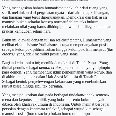
Yang menegaskan bahwa humanisme tidak lahir dari ruang yang
steril, melainkan dari pergulatan nyata—dari air mata, kehilangan,
dan harapan yang terus diperjuangkan. Demokrasi dan hak asasi
manusia bukan sekadar konsep normatif dalam teks hukum,
melainkan nilai yang harus dihidupi, dirawat, dan ditegakkan dalam
praksis kehidupan sehari-hari.
Buku ini, diawali dengan tulisan reflektif tentang Humanisme yang
melihat eksklusivisme Yudhaisme, seraya mempertanyakan posisi
sebagai kelompok pilihan Tuhan hingga kelompok lain menjadi
(the
other’s),
yang tidak memiliki posisi yang sama.
Bagian kedua buku ini; menilik demokrasi di Tanah Papua. Yang
dinilai penulis sebagai
demon cratos,
pemerintahan yang dipimpin
para demon. Yang membentuk iklim pemerintahan yang korup. dan
di akhiri dengan persoalan Hak Asasi Manusia di Tanah Papua.
Sebagai bentuk penyelewengan kekuasaan yang menelantarkan
rakyat biasa hingga sipil tak bersalah.
Yang menjadi korban dari pada berbagai tindakan-tindak semena-
mena dan keputusan politik yang bobrok. Tentu buku ini layak
dibaca oleh khalayak umum di Indonesia. Untuk melihat berbagai
persolan dengan kacamata reflektif, sebagai wujud kita sebagai
manusia sosial (homo socius) bukan homo omini lupus.