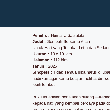
Penulis :
Humaira Salsabila
Judul :
Sembuh Bersama Allah
Untuk Hati yang Terluka, Letih dan Sedan
Ukuran :
13 x 19 cm
Halaman :
112 hlm
Tahun :
2025
Sinopsis :
Tidak semua luka harus dilupa
hadirkan agar kamu belajar melihat diri sen
lebih lembut.
Buku ini adalah perjalanan pulang —kepad
kepada hati yang kembali percaya pada 
runtuh, biarkan setiap halaman di sini m