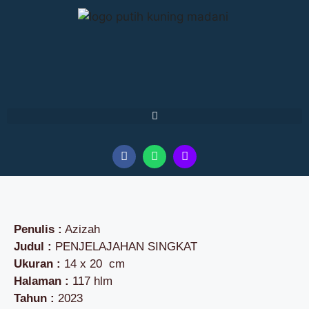
Penulis :
Azizah
Judul :
PENJELAJAHAN SINGKAT
Ukuran :
14 x 20 cm
Halaman :
117 hlm
Tahun :
2023