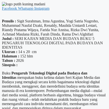
Facebook
Whatsapp
Instagram
Penulis :
Sigit Surahman, Irma Agustina, Yogi Satria Nugroho,
Muhammad Naufal Dzaki, Renaldy, Maulida Umiardi Lestari,
Riandy Pratama Wijaya, Farida Nur Annisa, Rizka Dwi Yunita,
Achmad Maulana Rizki, Farah Dinda, Rama Dwi Alghifari
Judul :
SERI KAJIAN MEDIA DAN BUDAYA BUKU 5
PENGARUH TEKNOLOGI DIGITAL PADA BUDAYA DAN
IDENTITAS
Ukuran :
14 x 20 cm
Halaman :
152 hlm
Tahun :
2026
Sinopsis :
Buku
Pengaruh Teknologi Digital pada Budaya dan
Identitas
merupakan buku kelima dalam Seri Kajian Media dan
Budaya yang mengkaji secara kritis bagaimana teknologi digital
membentuk, menggeser, dan meredefinisi budaya serta identitas
manusia di era kontemporer. Perkembangan media digital—mulai
dari media sosial, platform berbasis algoritma, hingga budaya visual
dan ruang virtual—telah melahirkan praktik budaya baru yang
memengaruhi cara individu memahami diri, membangun relasi
sosial, dan memposisikan dirinya dalam masyarakat.