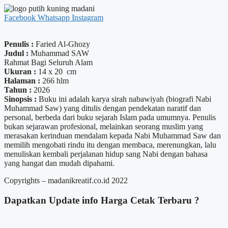
Facebook
Whatsapp
Instagram
Penulis :
Faried Al-Ghozy
Judul :
Muhammad SAW
Rahmat Bagi Seluruh Alam
Ukuran :
14 x 20 cm
Halaman :
266 hlm
Tahun :
2026
Sinopsis :
Buku ini adalah karya sirah nabawiyah (biografi Nabi
Muhammad Saw) yang ditulis dengan pendekatan naratif dan
personal, berbeda dari buku sejarah Islam pada umumnya. Penulis
bukan sejarawan profesional, melainkan seorang muslim yang
merasakan kerinduan mendalam kepada Nabi Muhammad Saw dan
memilih mengobati rindu itu dengan membaca, merenungkan, lalu
menuliskan kembali perjalanan hidup sang Nabi dengan bahasa
yang hangat dan mudah dipahami.
Copyrights – madanikreatif.co.id 2022
Dapatkan Update info
Harga Cetak
Terbaru ?