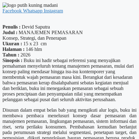
Facebook
Whatsapp
Instagram
Penulis :
Devid Saputra
Judul :
MANAJEMEN PEMASARAN
Konsep, Strategi, dan Penerapan
Ukuran :
15 x 23 cm
Halaman :
146 hlm
Tahun :
2026
Sinopsis :
Buku ini hadir sebagai referensi yang menyajikan
pemahaman menyeluruh tentang manajemen pemasaran, mulai dari
konsep paling mendasar hingga isu-isu kontemporer yang
membentuk wajah pemasaran masa kini. Berangkat dari kesadaran
bahwa pemasaran kerap disalahpahami sebatas kegiatan menjual
dan beriklan, buku ini menegaskan pemasaran sebagai sebuah
proses penciptaan dan penyampaian nilai yang menempatkan
pelanggan sebagai pusat dari seluruh aktivitas perusahaan.
Disusun dalam empat belas bab yang mengikuti alur logis, buku ini
membawa pembaca menelusuri konsep dasar pemasaran dan
manajemen pemasaran, lingkungan pemasaran, sistem informasi dan
riset, serta perilaku konsumen. Pembahasan kemudian berlanjut
pada perumusan strategi melalui segmentasi, penetapan target, dan
pemosisian, diikuti pengelolaan bauran pemasaran berupa produk,