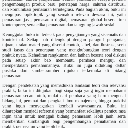
pengembangan produk baru, penetapan harga, saluran distribusi,
dan komunikasi pemasaran terintegrasi. Pada bagian akhir, buku ini
mengupas topik-topik yang semakin relevan dewasa ini, yaitu
pemasaran jasa, pemasaran digital, pemasaran global beserta tren
kontemporer, serta etika pemasaran dan tanggung jawab sosial.
Keunggulan buku ini terletak pada penyajiannya yang sistematis dan
kontekstual. Setiap bab dilengkapi dengan paragraf pengantar,
tujuan, uraian materi yang disertai contoh, tabel, dan ilustrasi, serta
studi kasus dan penerapan yang menghubungkan teori dengan
praktik nyata. Kehadiran rangkuman dan latihan beserta soal diskusi
pada setiap akhir bab membantu pembaca menguji dan
memperdalam pemahamannya. Buku ini juga didukung daftar
pustaka dari sumber-sumber rujukan terkemuka di bidang
pemasaran.
Dengan pendekatan yang memadukan landasan teori dan relevansi
praktik, buku ini ditujukan bagi siapa saja yang ingin memahami
pemasaran secara utuh, mulai dari pembaca yang baru mengenal
bidang ini, peminat dan pengkaji ilmu manajemen, hingga praktisi
yang ingin menyegarkan kembali wawasannya. Buku ini
diharapkan menjadi referensi yang bermanfaat sekaligus pemicu rasa
ingin tahu untuk menggali bidang pemasaran lebih jauh, serta
memberikan sumbangsih bagi pengembangan pemahaman dan
praktik pemasaran yang lebih baik.