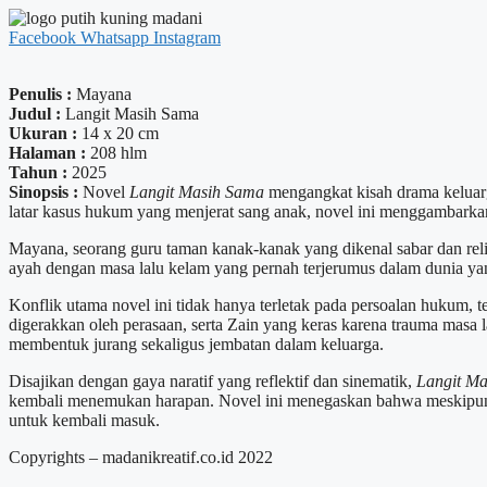
Facebook
Whatsapp
Instagram
Penulis :
Mayana
Judul :
Langit Masih Sama
Ukuran :
14 x 20 cm
Halaman :
208 hlm
Tahun :
2025
Sinopsis :
Novel
Langit Masih Sama
mengangkat kisah drama keluarga
latar kasus hukum yang menjerat sang anak, novel ini menggambarka
Mayana, seorang guru taman kanak-kanak yang dikenal sabar dan reli
ayah dengan masa lalu kelam yang pernah terjerumus dalam dunia ya
Konflik utama novel ini tidak hanya terletak pada persoalan hukum, t
digerakkan oleh perasaan, serta Zain yang keras karena trauma masa 
membentuk jurang sekaligus jembatan dalam keluarga.
Disajikan dengan gaya naratif yang reflektif dan sinematik,
Langit M
kembali menemukan harapan. Novel ini menegaskan bahwa meskipun ke
untuk kembali masuk.
Copyrights – madanikreatif.co.id 2022