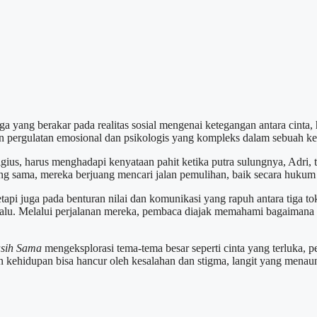
 yang berakar pada realitas sosial mengenai ketegangan antara cinta
n pergulatan emosional dan psikologis yang kompleks dalam sebuah ke
gius, harus menghadapi kenyataan pahit ketika putra sulungnya, Adri,
ng sama, mereka berjuang mencari jalan pemulihan, baik secara hukum
etapi juga pada benturan nilai dan komunikasi yang rapuh antara tiga 
lalu. Melalui perjalanan mereka, pembaca diajak memahami bagaimana p
asih Sama
mengeksplorasi tema-tema besar seperti cinta yang terluka, 
hidupan bisa hancur oleh kesalahan dan stigma, langit yang menaung