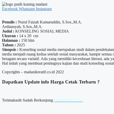
Facebook
Whatsapp
Instagram
Penulis :
Nurul Faizah Kamaruddin, S.Sos.,M.A.
Ardiansyah, S.Sos.,M.A.
Judul :
KONSELING SOSIAL MEDIA
Ukuran :
14 x 20 cm
Halaman :
150 hlm
Tahun :
2025
Sinopsis :
Konseling sosial media merupakan studi dalam pendekatan k
media menjadi ruang kedua setelah sosial masyarakat, hampir semua o
beragam secara variatif. Ada yang memiliki kecerdasan literasi, ada 
Hal inilah yang membuat pentingnya kajian dan studi konseling sosial
Copyrights – madanikreatif.co.id 2022
Dapatkan Update info
Harga Cetak
Terbaru ?
Terimakasih Sudah Berkunjung
Kembali Ke Atas